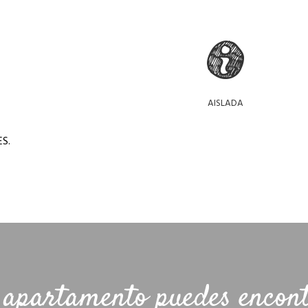
AISLADA
S.
 apartamento puedes encont