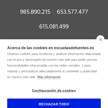
985.890.215
653.577.477
615.081.499
info@
escuelasdefuentes.es
Acerca de las cookies en escuelasdefuentes.es
Dirección
Usamos cookies para recolectar y analizar información relacionada
Migoya, 11
33310
-
Fuentes (Villaviciosa) (Asturias)
con el uso y desempeño de nuestro sitio web para poder proveer
funcionalidades relacionadas con las redes sociales, y para
mejorar y personalizar adecuadamente el contenido y publicidad
ESCUELAS DE FUENTES
-
Aviso legal
-
Política de privacidad
-
en nuestro sitio web.
Más información
Política de cookies
- by
RuralesDATA
-
Configuración de cookies
RECHAZAR TODO